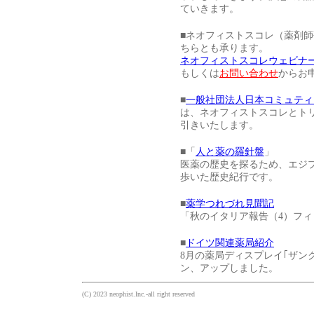
ていきます。
■ネオフィストスコレ（薬剤師
ちらとも承ります。
ネオフィストスコレウェビナー
もしくは
お問い合わせ
からお
■
一般社団法人日本コミュティ
は、ネオフィストスコレとト
引きいたします。
■「
人と薬の羅針盤
」
医薬の歴史を探るため、エジ
歩いた歴史紀行です。
■
薬学つれづれ見聞記
「秋のイタリア報告（4）フ
■
ドイツ関連薬局紹介
8月の薬局ディスプレイ｢ザン
ン、アップしました。
(C) 2023 neophist.Inc.-all right reserved