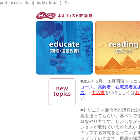
add_access_data("index.html"); ?>
■2026年5月、10月開講トリ
コース
、
高齢者・在宅患者支
ス
）/
申込書
をFAXもしくは
お
い。
■トリニティ通信添削講座は20
題を送ってもらい、赤ペンで
ロなやり方です。しかしなが
ションが取れているかと思いま
アップする方式をとっていま
ップしていきます。疾患の知